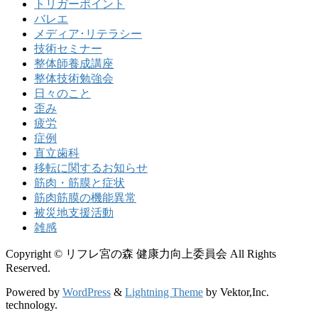
トリガーポイント
バレエ
メディア･リテラシー
技術セミナー
整体師養成講座
整体技術勉強会
日々のこと
歪み
疲労
症例
直立歯科
移転に関するお知らせ
筋肉・筋膜と症状
筋肉筋膜の機能異常
被災地支援活動
雑感
Copyright © リフレ宮の森 健康力向上委員会 All Rights
Reserved.
Powered by
WordPress
&
Lightning Theme
by Vektor,Inc.
technology.