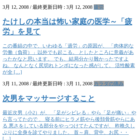
3月 12, 2008
/ 最終更新日時 :
3月 12, 2008
疲労
たけしの本当は怖い家庭の医学～「疲
労」を見て
この番組の中で、いわゆる「過労」の原因が、 「肉体的な
労働（負荷）」以外でも起こる。 としたところに意義があ
ったかなと思います。 でも、結局分かり難かったですよ
ね。 なんとなく尻切れトンボになった感がして。 活性酸素
が全 […]
3月 11, 2008
/ 最終更新日時 :
3月 11, 2008
カラダの痛み
次男をマッサージすること
最近次男（小2）が、 「足がシビレる」やら「足が痛い」や
ら言ってたので 、 寝る前にヒラメ筋やら後頚骨筋やらにあ
る 悪さをしている部分をやっつけてたんですが、 昨晩久し
ぶりに全身を診てやりました。 首～肩、背中、お尻・・
[…]