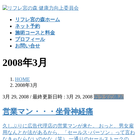
コ
ナ
ン
ビ
リフレ宮の森ホーム
テ
ゲ
ネット予約
ン
ー
施術コースと料金
ツ
シ
プロフィール
へ
ョ
お問い合せ
ス
ン
キ
に
2008年3月
ッ
移
プ
動
HOME
2008年3月
3月 29, 2008
/ 最終更新日時 :
3月 29, 2008
カラダの痛み
営業マン・・・坐骨神経痛
久しぶりに広告代理店の営業マンが来た。 おっと、男女雇
用なんとか法があるから、「セールス･パーソン」って言わ
なきゃならないのかな（笑） 一通りのセールストークの