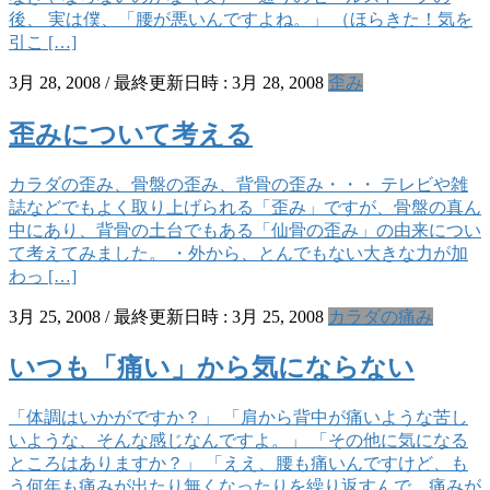
後、 実は僕、「腰が悪いんですよね。」 （ほらきた！気を
引こ […]
3月 28, 2008
/ 最終更新日時 :
3月 28, 2008
歪み
歪みについて考える
カラダの歪み、骨盤の歪み、背骨の歪み・・・ テレビや雑
誌などでもよく取り上げられる「歪み」ですが、骨盤の真ん
中にあり、背骨の土台でもある「仙骨の歪み」の由来につい
て考えてみました。 ・外から、とんでもない大きな力が加
わっ […]
3月 25, 2008
/ 最終更新日時 :
3月 25, 2008
カラダの痛み
いつも「痛い」から気にならない
「体調はいかがですか？」 「肩から背中が痛いような苦し
いような、そんな感じなんですよ。」 「その他に気になる
ところはありますか？」 「ええ、腰も痛いんですけど、も
う何年も痛みが出たり無くなったりを繰り返すんで、痛みが