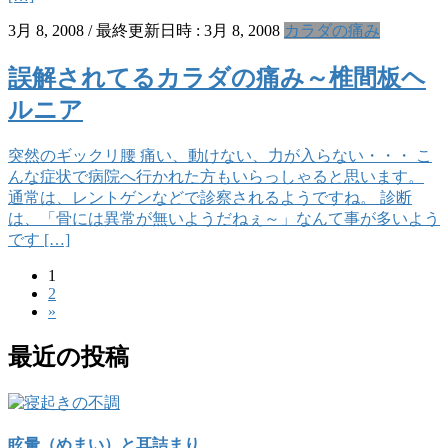
3月 8, 2008
/ 最終更新日時 :
3月 8, 2008
カラダの痛み
誤解されてるカラダの痛み～椎間板ヘ
ルニア
突然のギックリ腰 痛い、動けない、力が入らない・・・ こ
んな症状で病院へ行かれた方もいらっしゃると思います。
通常は、レントゲンなどで診察されるようですね。 診断
は、「骨には異常が無いようだねぇ～」なんて事が多いよう
です […]
固
1
投
固
2
定
稿
»
定
ペ
ペ
ー
の
最近の投稿
ー
ジ
ペ
ジ
ー
ジ
眩暈（めまい）と耳詰まり