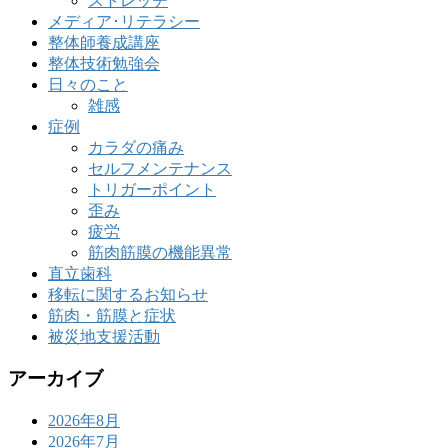
ストレッチ
メディア･リテラシー
整体師養成講座
整体技術勉強会
日々のこと
雑感
症例
カラダの痛み
セルフメンテナンス
トリガーポイント
歪み
疲労
筋肉筋膜の機能異常
直立歯科
移転に関するお知らせ
筋肉・筋膜と症状
被災地支援活動
アーカイブ
2026年8月
2026年7月