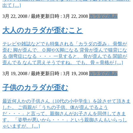
出て […]
3月 22, 2008
/ 最終更新日時 :
3月 22, 2008
カラダの痛み
大人のカラダが歪むこと
テレビや雑誌などでも特集される「カラダの歪み」 骨盤が
歪む 脚が歪んで、Ｏ脚やX脚になる 背骨が歪んで猫背にな
る 側弯症になる ・・・ 一見すると、 骨が歪んでる 関節が
歪んでる なんて思えそうですね。 でも、骨＝骨格が […]
3月 19, 2008
/ 最終更新日時 :
3月 19, 2008
カラダの痛み
子供のカラダが歪む
最近何人かの子供さん（10代の小中学生）を診させて頂きま
した。 ご両親が「うちの子供、体が歪んでるよう
だ・・・」と言って、親御さんがお子さんを同伴してきま
す。 「姿勢が悪いから・・・」という親御さんもいらっし
ゃいますが、 […]